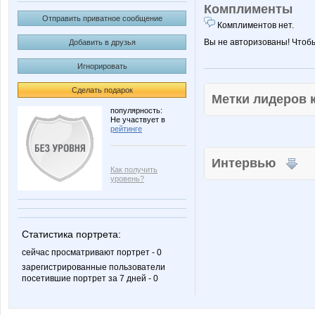
Комплименты
Отправить приватное сообщение
Комплиментов нет.
Вы не авторизованы! Чтоб
Добавить в друзья
Игнорировать
Сделать подарок
Метки лидеров
популярность:
Не участвует в
рейтинге
Интервью
Как получить
уровень?
Статистика портрета:
сейчас просматривают портрет - 0
зарегистрированные пользователи
посетившие портрет за 7 дней - 0